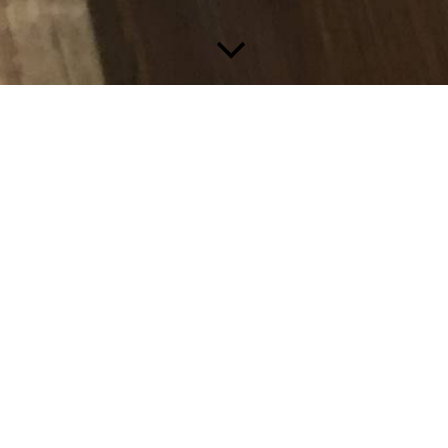
Buchdruck in Theorie und Praxis
Früher mussten Mönche von Hand jedes Buch mit
einer Rohrfeder oder einem Gänsekiel schreiben.
„Illuminatoren“ malten anschließend Initialen und
Bilder. So brauchten sie für eine einzige Bibel
mehrere Jahre!
Um 1450 erfindet Johannes Gutenberg in Mainz
den Buchdruck. Dabei handelt es sich um den Druck mit
beweglichen Metallbuchstaben. Er verbessert das Gießen und
Zusammensetzen einzelner Lettern, das Einfärben und Drucken
auf Pressen.
Vermutlich hat Gutenberg etwa 180 sogenannte „43-zeilige