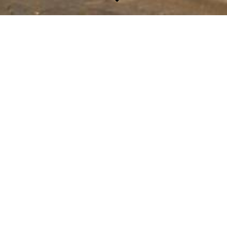
Haus der Reformation
Getragen von dem Gedanken, dass mit
der Homberger Synode von 1526
wichtige Impulse für die
Reformationsgeschichte nicht nur in Westdeutschland,
sondern auch in Westeuropa ausgingen, hat sich der
Förderverein Haus der Reformation zum Ziel gesetzt,
dieses wichtige Ereignis einer breiten Öffentlichkeit zu
vermitteln.
Dazu nimmt der Förderverein die Weisung Martin Luthers:
„Bildet die Menschen und schafft Schulen und Lehrer für alle“
(Brief Martin Luthers an die Homberger Synode, Sonntag nach
Epiphanias 1527), als Idee auf und ist bestrebt, diese in einem
breiten Bildungsprogramm hier in Homberg umzusetzen.
Ausgehend von der Tatsache, dass die Reformation ein
kostbares Geschenk für die Menschen ist, orientiert sich der